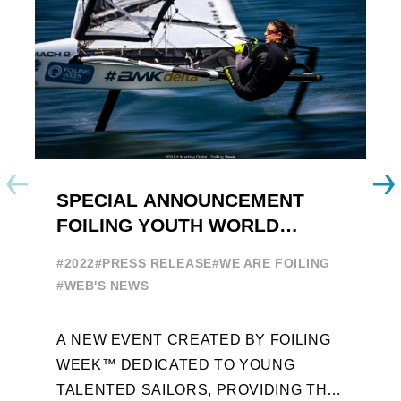
SPECIAL ANNOUNCEMENT
E
FOILING YOUTH WORLD
2
SERIES
#2022
#PRESS RELEASE
#WE ARE FOILING
#
#WEB'S NEWS
[
A NEW EVENT CREATED BY FOILING
a
WEEK™ DEDICATED TO YOUNG
S
TALENTED SAILORS, PROVIDING THE