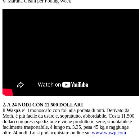
© Martina Orsini per Foiling Week
2. A 24 NODI CON 11.500 DOLLARI
Il
Waspz
e’ il monoscafo con foil alla portata di tutti. Derivato dal
Moth, è più facile da usare e, soprattutto, abbordabile. Costa 11.500
dollari compresa spedizione e viene prodotto in serie, smontabile e
facilmente trasportabile, è lungo m. 3,35, pesa 45 kg e raggiunge
oltre 24 nodi. Lo si può acquistare on line su:
www.waszp.com