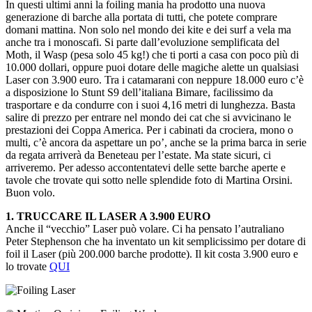
In questi ultimi anni la foiling mania ha prodotto una nuova
generazione di barche alla portata di tutti, che potete comprare
domani mattina. Non solo nel mondo dei kite e dei surf a vela ma
anche tra i monoscafi. Si parte dall’evoluzione semplificata del
Moth, il Wasp (pesa solo 45 kg!) che ti porti a casa con poco più di
10.000 dollari, oppure puoi dotare delle magiche alette un qualsiasi
Laser con 3.900 euro. Tra i catamarani con neppure 18.000 euro c’è
a disposizione lo Stunt S9 dell’italiana Bimare, facilissimo da
trasportare e da condurre con i suoi 4,16 metri di lunghezza. Basta
salire di prezzo per entrare nel mondo dei cat che si avvicinano le
prestazioni dei Coppa America. Per i cabinati da crociera, mono o
multi, c’è ancora da aspettare un po’, anche se la prima barca in serie
da regata arriverà da Beneteau per l’estate. Ma state sicuri, ci
arriveremo. Per adesso accontentatevi delle sette barche aperte e
tavole che trovate qui sotto nelle splendide foto di Martina Orsini.
Buon volo.
1. TRUCCARE IL LASER A 3.900 EURO
Anche il “vecchio” Laser può volare. Ci ha pensato l’autraliano
Peter Stephenson che ha inventato un kit semplicissimo per dotare di
foil il Laser (più 200.000 barche prodotte). Il kit costa 3.900 euro e
lo trovate
QUI