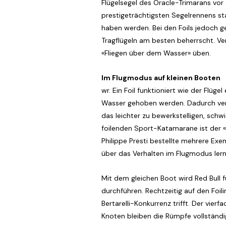
Flügelsegel des Oracle-Trimarans vor
prestigeträchtigsten Segelrennens sta
haben werden. Bei den Foils jedoch ge
Tragflügeln am besten beherrscht. Ver
«Fliegen über dem Wasser» üben.
Im Flugmodus auf kleinen Booten
wr. Ein Foil funktioniert wie der Flü
Wasser gehoben werden. Dadurch verri
das leichter zu bewerkstelligen, sch
foilenden Sport-Katamarane ist der 
Philippe Presti bestellte mehrere Exem
über das Verhalten im Flugmodus lern
Mit dem gleichen Boot wird Red Bull f
durchführen. Rechtzeitig auf den Foil
Bertarelli-Konkurrenz trifft. Der vie
Knoten bleiben die Rümpfe vollständi