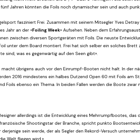
 fünf Jahren könnten die Foils noch dynamischer sein und auch punkt
elsport fasziniert Frei. Zusammen mit seinem Mitsegler Yves Detray 
es Jahr an der «
Foiling Week
» Aufsehen. Neben dem Erfahrungsaust
n zwischen diversen Sportgeräten mit Foils. Die neuste Entwicklung
oil unter dem Board montiert. Frei hat sich selber ein solches Brett
ste sind, was es gegenwärtig auf den Seen gibt».
e macht übrigens auch vor den Einrumpf-Booten nicht halt. In der n
rden 2016 mindestens ein halbes Dutzend Open 60 mit Foils am Start
ind Foils ebenso ein Thema. In beiden Fällen werden die Boote zwar n
esigner allerdings ist die Entwicklung eines Mehrrumpfbootes, das di
französische Shootingstar der Branche, spricht punkto Bootsentwick
 er derjenige sein werde, der als Segler den Rekord-Versuch unternehm
ie Welt fliegen wird.»