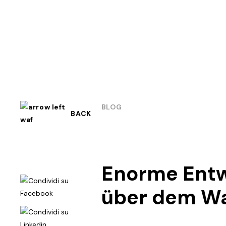
BLOG
BACK
Enorme Entw
über dem W