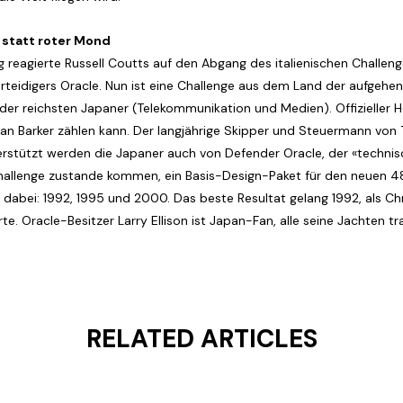
statt roter Mond
zig reagierte Russell Coutts auf den Abgang des italienischen Challe
idigers Oracle. Nun ist eine Challenge aus dem Land der aufgehend
r reichsten Japaner (Telekommunikation und Medien). Offizieller He
Dean Barker zählen kann. Der langjährige Skipper und Steuermann vo
stützt werden die Japaner auch von Defender Oracle, der «technisch
Challenge zustande kommen, ein Basis-Design-Paket für den neuen
 dabei: 1992, 1995 und 2000. Das beste Resultat gelang 1992, als Ch
rte. Oracle-Besitzer Larry Ellison ist Japan-Fan, alle seine Jachten 
RELATED ARTICLES