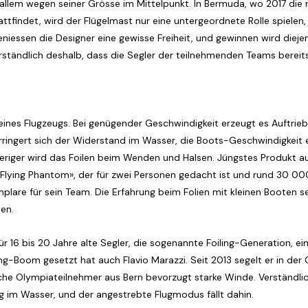
 allem wegen seiner Grösse im Mittelpunkt. In Bermuda, wo 2017 di
ttfindet, wird der Flügelmast nur eine untergeordnete Rolle spielen,
niessen die Designer eine gewisse Freiheit, und gewinnen wird dieje
ständlich deshalb, dass die Segler der teilnehmenden Teams bereits j
gel eines Flugzeugs. Bei genügender Geschwindigkeit erzeugt es Auftr
ngert sich der Widerstand im Wasser, die Boots-Geschwindigkeit er
wieriger wird das Foilen beim Wenden und Halsen. Jüngstes Produkt
«Flying Phantom», der für zwei Personen gedacht ist und rund 30 0
plare für sein Team. Die Erfahrung beim Folien mit kleinen Booten sei
en.
ür 16 bis 20 Jahre alte Segler, die sogenannte Foiling-Generation, e
ing-Boom gesetzt hat auch Flavio Marazzi. Seit 2013 segelt er in der 
rfache Olympiateilnehmer aus Bern bevorzugt starke Winde. Verständl
g im Wasser, und der angestrebte Flugmodus fällt dahin.