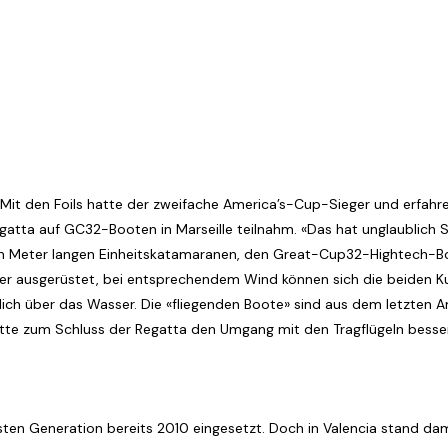
d. Mit den Foils hatte der zweifache America’s-Cup-Sieger und erfah
gatta auf GC32-Booten in Marseille teilnahm. «Das hat unglaublich S
n Meter langen Einheitskatamaranen, den Great-Cup32-Hightech-Boo
der ausgerüstet, bei entsprechendem Wind können sich die beiden K
lich über das Wasser. Die «fliegenden Boote» sind aus dem letzten 
te zum Schluss der Regatta den Umgang mit den Tragflügeln besser
sten Generation bereits 2010 eingesetzt. Doch in Valencia stand da