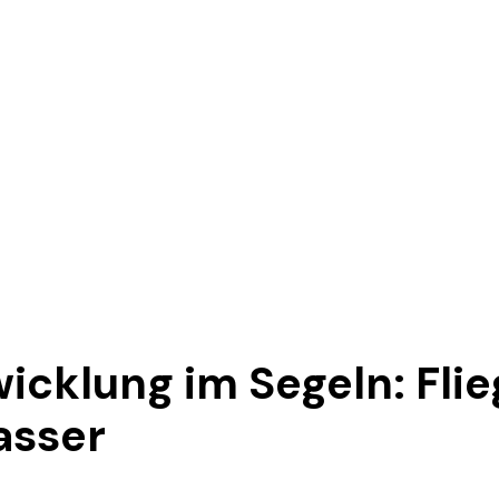
icklung im Segeln: Fli
asser