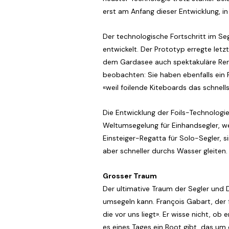
erst am Anfang dieser Entwicklung, in
Der technologische Fortschritt im Seg
entwickelt. Der Prototyp erregte letzt
dem Gardasee auch spektakuläre Renne
beobachten: Sie haben ebenfalls ein F
«weil foilende Kiteboards das schnell
Die Entwicklung der Foils-Technologi
Weltumsegelung für Einhandsegler, we
Einsteiger-Regatta für Solo-Segler, s
aber schneller durchs Wasser gleiten.
Grosser Traum
Der ultimative Traum der Segler und D
umsegeln kann. François Gabart, der 
die vor uns liegt». Er wisse nicht, ob
es eines Tages ein Boot gibt, das um d