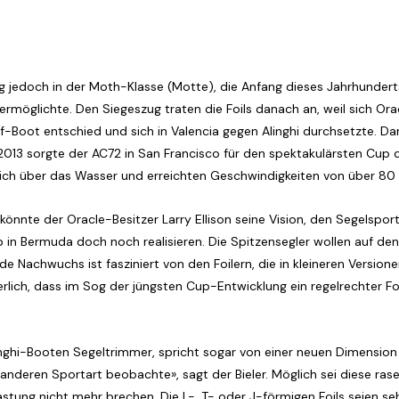
jedoch in der Moth-Klasse (Motte), die Anfang dieses Jahrhunderts
 ermöglichte. Den Siegeszug traten die Foils danach an, weil sich Or
-Boot entschied und sich in Valencia gegen Alinghi durchsetzte. Da
 2013 sorgte der AC72 in San Francisco für den spektakulärsten Cup 
ich über das Wasser und erreichten Geschwindigkeiten von über 80
 könnte der Oracle-Besitzer Larry Ellison seine Vision, den Segelsp
 in Bermuda doch noch realisieren. Die Spitzensegler wollen auf de
e Nachwuchs ist fasziniert von den Foilern, die in kleineren Versio
rlich, dass im Sog der jüngsten Cup-Entwicklung ein regelrechter F
Alinghi-Booten Segeltrimmer, spricht sogar von einer neuen Dimension i
 anderen Sportart beobachte», sagt der Bieler. Möglich sei diese rase
astung nicht mehr brechen. Die L-, T- oder J-förmigen Foils seien s