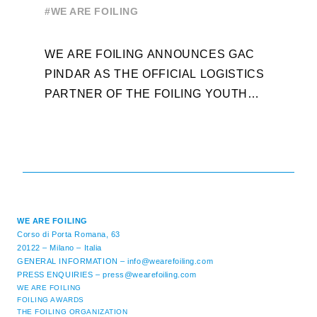
WORLD SERIES AND FOILING
#
#WE ARE FOILING
WEEK
A
WE ARE FOILING ANNOUNCES GAC
W
PINDAR AS THE OFFICIAL LOGISTICS
T
PARTNER OF THE FOILING YOUTH
D
WORLD SERIES AND CONFIRMS FOR
Y
THE NEXT THREE YEARS ITS ...
L
WE ARE FOILING
Corso di Porta Romana, 63
20122 – Milano – Italia
GENERAL INFORMATION –
info@wearefoiling.com
PRESS ENQUIRIES –
press@wearefoiling.com
WE ARE FOILING
FOILING AWARDS
THE FOILING ORGANIZATION