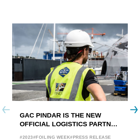
GAC PINDAR IS THE NEW
A
OFFICIAL LOGISTICS PARTNER
W
OF THE FOILING YOUTH
E
#2023
#FOILING WEEK
#PRESS RELEASE