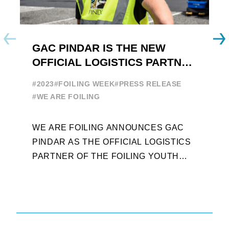
GAC PINDAR IS THE NEW
A
OFFICIAL LOGISTICS PARTNER
W
OF THE FOILING YOUTH
E
#2023
#FOILING WEEK
#PRESS RELEASE
WORLD SERIES AND FOILING
#
#WE ARE FOILING
WEEK
A
WE ARE FOILING ANNOUNCES GAC
W
PINDAR AS THE OFFICIAL LOGISTICS
T
PARTNER OF THE FOILING YOUTH
D
WORLD SERIES AND CONFIRMS FOR
Y
THE NEXT THREE YEARS ITS ...
L