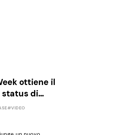
Week ottiene il
 status di
ent
ASE
#VIDEO
iunge un nuovo