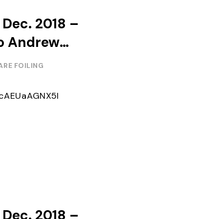
Dec. 2018 –
to Andrew
ARE FOILING
e/cAEUaAGNX5I
Dec. 2018 –