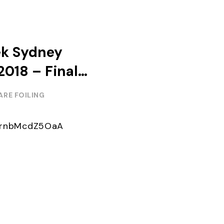
ek Sydney
018 – Final
ARE FOILING
e/rnbMcdZ5OaA