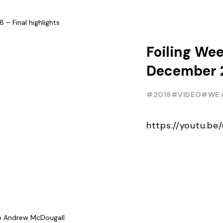
crowd: the ...
Foiling We
December 2
highlights
#2018
#VIDEO
#WE 
https://youtu.b