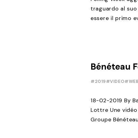
traguardo al suo
essere il primo e
essere esportato 
e Nord America, d
Bénéteau F
#2019
#VIDEO
#WEB
18-02-2019 By B
Lottre Une vidéo 
Groupe Bénéteau a
s'agit d'un batea