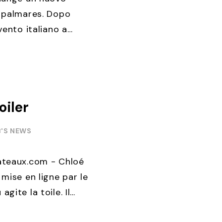
 palmares. Dopo
vento italiano a
all’estero, Australia
a oggi ...
oiler
'S NEWS
ateaux.com - Chloé
mise en ligne par le
gite la toile. Il
u à moteur foiler