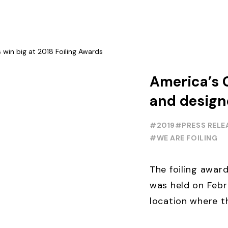
lancé ...
America’s 
and designe
2018 Foili
#2019
#PRESS RELE
#WE ARE FOILING
The foiling awa
was held on Febru
location where th
was hovering dir