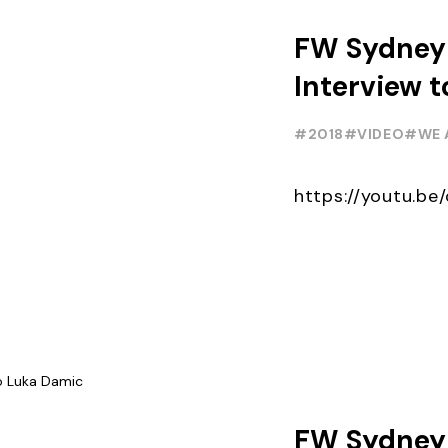
FW Sydney 
Interview 
McDougall
#2018
#VIDEO
#WE 
https://youtu.b
FW Sydney 