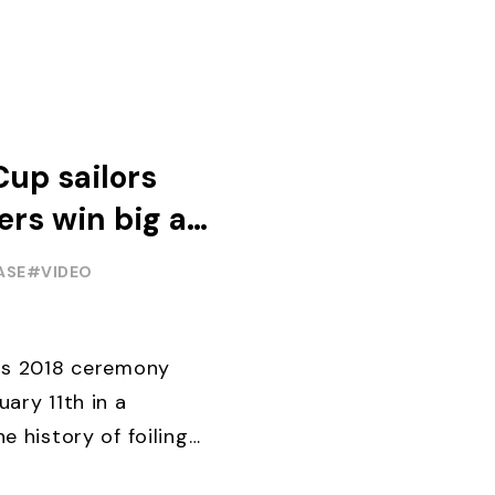
Cup sailors
rs win big at
ng Awards
ASE
#VIDEO
rds 2018 ceremony
ary 11th in a
e history of foiling
ectly above the