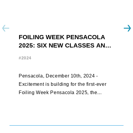
FOILING WEEK PENSACOLA
Y
2025: SIX NEW CLASSES AND
R
ONLY THREE WEEKS UNTIL
W
#2024
#
EARLY BIRD CLOSES
Pensacola, December 10th, 2024 -
F
Excitement is building for the first-ever
B
Foiling Week Pensacola 2025, the
S
premier international foiling regatta and
“
World Sailing Special Event, ...
E
M