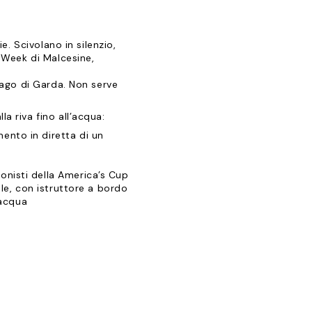
e. Scivolano in silenzio,
g Week di Malcesine,
 Lago di Garda. Non serve
a riva fino all’acqua:
ento in diretta di un
onisti della America’s Cup
bile, con istruttore a bordo
’acqua