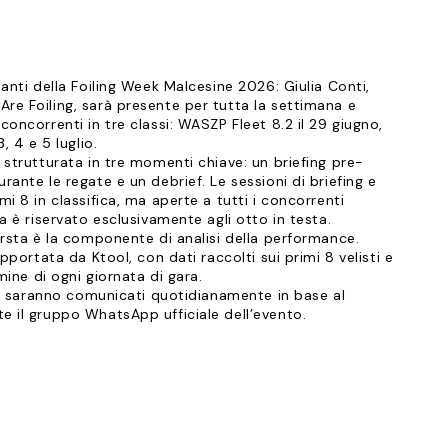
santi della Foiling Week Malcesine 2026: Giulia Conti,
re Foiling, sarà presente per tutta la settimana e
concorrenti in tre classi: WASZP Fleet 8.2 il 29 giugno,
, 4 e 5 luglio.
 strutturata in tre momenti chiave: un briefing pre-
rante le regate e un debrief. Le sessioni di briefing e
i 8 in classifica, ma aperte a tutti i concorrenti
ua è riservato esclusivamente agli otto in testa.
orsta è la componente di analisi della performance.
upportata da Ktool, con dati raccolti sui primi 8 velisti e
rmine di ogni giornata di gara.
ief saranno comunicati quotidianamente in base al
e il gruppo WhatsApp ufficiale dell’evento.