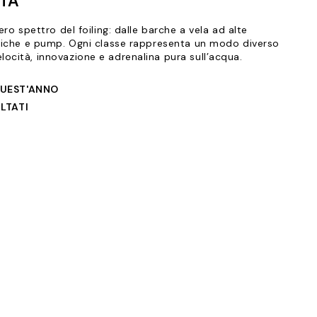
ATA
tero spettro del foiling: dalle barche a vela ad alte
ttriche e pump. Ogni classe rappresenta un modo diverso
ocità, innovazione e adrenalina pura sull’acqua.
QUEST'ANNO
ULTATI