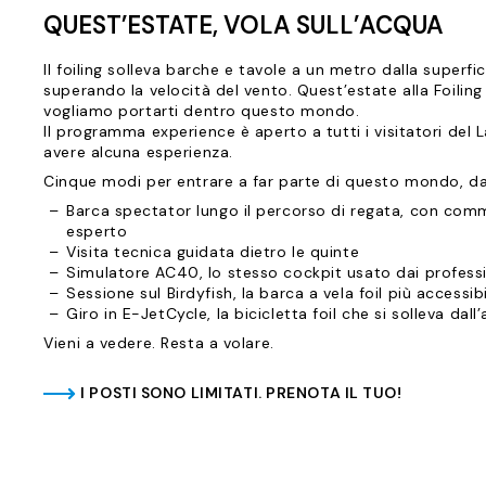
QUEST’ESTATE, VOLA SULL’ACQUA
Il foiling solleva barche e tavole a un metro dalla superfici
superando la velocità del vento. Quest’estate alla Foilin
vogliamo portarti dentro questo mondo.
Il programma experience è aperto a tutti i visitatori del
avere alcuna esperienza.
Cinque modi per entrare a far parte di questo mondo, dall
Barca spectator lungo il percorso di regata, con comm
esperto
Visita tecnica guidata dietro le quinte
Simulatore AC40, lo stesso cockpit usato dai professi
Sessione sul Birdyfish, la barca a vela foil più accessi
Giro in E-JetCycle, la bicicletta foil che si solleva dall
Vieni a vedere. Resta a volare.
I POSTI SONO LIMITATI. PRENOTA IL TUO!