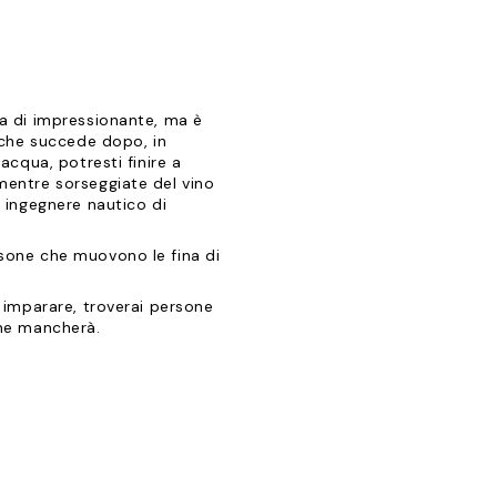
sa di impressionante, ma è
o che succede dopo, in
’acqua, potresti finire a
 mentre sorseggiate del vino
n ingegnere nautico di
rsone che muovono le fina di
r imparare, troverai persone
 ne mancherà.