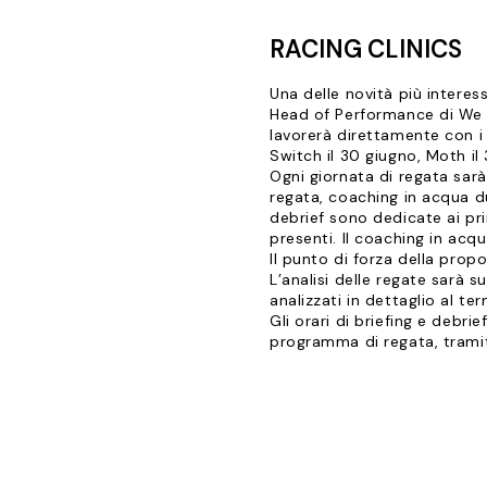
RACING CLINICS
Una delle novità più interes
Head of Performance di We A
lavorerà direttamente con i 
Switch il 30 giugno, Moth il 3
Ogni giornata di regata sarà
regata, coaching in acqua du
debrief sono dedicate ai prim
presenti. Il coaching in acq
Il punto di forza della prop
L’analisi delle regate sarà s
analizzati in dettaglio al te
Gli orari di briefing e debr
programma di regata, tramit